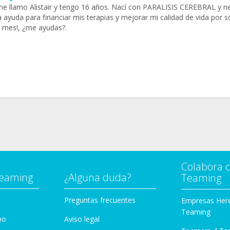
me llamo Alistair y tengo 16 años. Nací con PARALISIS CEREBRAL y n
 ayuda para financiar mis terapias y mejorar mi calidad de vida por s
l mes!, ¿me ayudas?.
Colabora 
Teaming
¿Alguna duda?
Teaming
Preguntas frecuentes
Empresas Her
Teaming
po
Aviso legal