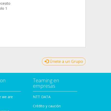
ecesito
olo 1
Únete a un Grupo
con
Teaming en
empresas
e we are
NTT DATA
Crédito y caución