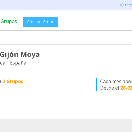
¿Quier
Grupos
Crea un Grupo
 Gijón Moya
eal, España
e
2 Grupos
Cada mes apo
Desde el
28-0