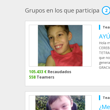
Grupos en los que participa
2
Tea
AYÚ
Hola m
CEREB
TETRAP
que no
generan
GRACI
105.433 €
Recaudados
558
Teamers
Tea
¿Me