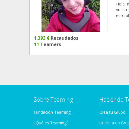
Hola, 
vuestra
euro a
1.393 €
Recaudados
11
Teamers
Sobre Teaming
Haciendo 
Fundación Teaming
Crea tu Grupo
¿Qué es Teaming?
Únete a un Gru