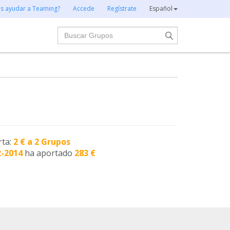
es ayudar a Teaming?
Accede
Regístrate
Español
Buscar
rta:
2 € a 2 Grupos
2-2014
ha aportado
283 €