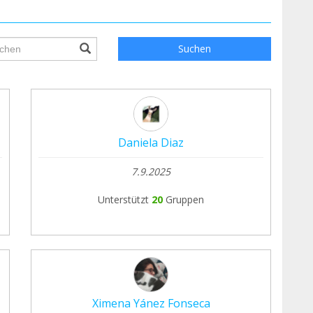
ile.searchForm.search.text???
Suchen
Daniela Diaz
7.9.2025
Unterstützt
20
Gruppen
Ximena Yánez Fonseca