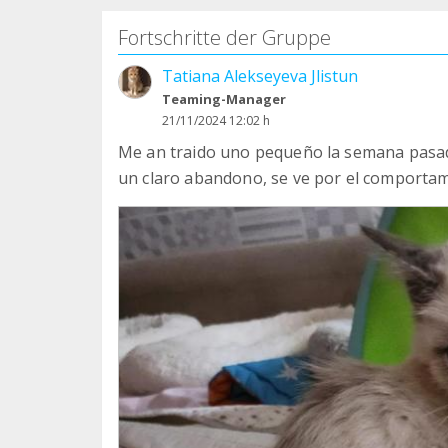
Fortschritte der Gruppe
Tatiana Alekseyeva Jlistun
Teaming-Manager
21/11/2024 12:02 h
Me an traido uno pequeño la semana pasada
un claro abandono, se ve por el comporta