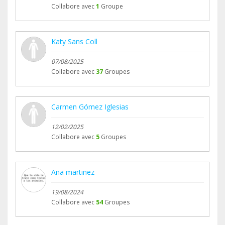
igsh=MTZpZDgxZnJjcnExYQ==
Collabore avec
1
Groupe
#segundaoportunidadsos #puertoreal
Katy Sans Coll
#nocompresadopta
07/08/2025
Collabore avec
37
Groupes
Carmen Gómez Iglesias
12/02/2025
Collabore avec
5
Groupes
Ana martinez
19/08/2024
Collabore avec
54
Groupes