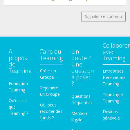
Signaler ce contenu
Collaborer
A
Faire du
Un
avec
propos
Teaming
doute ?
Teaming
de
Une
Teaming
question
Créer un
Entreprises
à poser
Groupe
Here we are
?
Fondation
Teaming
Rejoindre
Teaming
un Groupe
Teaming 4
Questions
Qu'est-ce
Teaming
fréquentes
Qui peut
que
récolter des
Deviens
Teaming ?
Mention
fonds ?
bénévole
légale