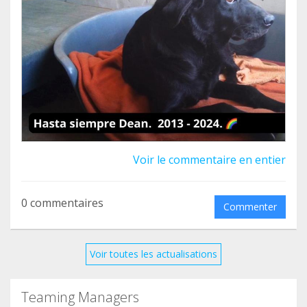
peludo al que no hemos conseguido encontrarle
un hogar.
Dean nos ha dejado con 11 años, mientras
dormía, sin sufrir.
Para los que no sepáis quien es Dean, os vamos a
resumir su historia:
Voir le commentaire en entier
A Dean lo rescatamos de la perrera el 5 de enero
de 2015, cuando tenía apenas 1 año de vida.
0 commentaires
Commenter
Nos encontramos con un perro asustado y
desconfiado que huía de toda caricia. No sabíamos
qué vida había tenido antes de entrar en la
Voir toutes les actualisations
perrera, pero siempre pensamos que fue
maltratado.
Teaming Managers