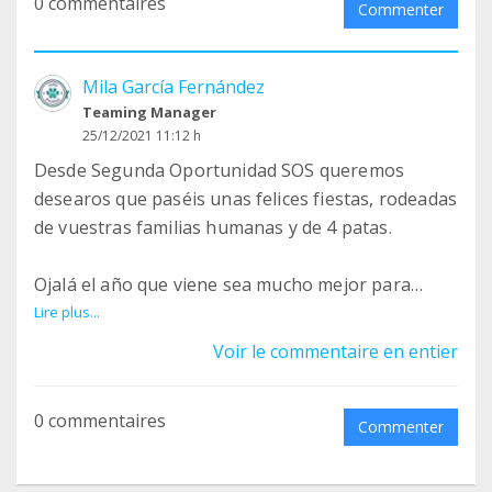
0 commentaires
¡Feliz Navidad! ☃️
Commenter
#teaming #tueurosalvavidas #teamer
Mila García Fernández
#segundaoportunidadsos #1euroalmes
Teaming Manager
#puertoreal #chiclanadelafrontera #cádiz
25/12/2021 11:12 h
#jerezdelafrontera #coloniakaticat
Desde Segunda Oportunidad SOS queremos
desearos que paséis unas felices fiestas, rodeadas
de vuestras familias humanas y de 4 patas.
Ojalá el año que viene sea mucho mejor para
tod@s. Que tengáis mucha salud y amor en
Lire plus...
vuestras vidas!
Voir le commentaire en entier
Un abrazo enorme.
0 commentaires
Commenter