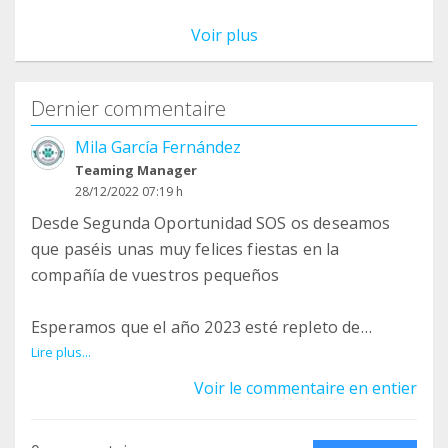
Voir plus
Dernier commentaire
Mila García Fernández
Teaming Manager
28/12/2022 07:19 h
Desde Segunda Oportunidad SOS os deseamos
que paséis unas muy felices fiestas en la
compañía de vuestros pequeños
Esperamos que el año 2023 esté repleto de
buenos momentos y alegrías compartidas.
Lire plus...
Voir le commentaire en entier
Mucha salud para todos y todas.