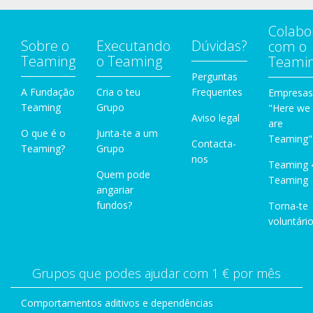
Colabo
Sobre o
Executando
Dúvidas?
com o
Teaming
o Teaming
Teami
Perguntas
A Fundação
Cria o teu
Frequentes
Empresas
Teaming
Grupo
"Here we
Aviso legal
are
O que é o
Junta-te a um
Teaming"
Contacta-
Teaming?
Grupo
nos
Teaming 
Quem pode
Teaming
angariar
fundos?
Torna-te
voluntário
Grupos que podes ajudar com 1 € por mês
Comportamentos aditivos e dependências