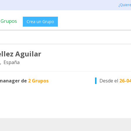
¿Quier
Grupos
Crea un Grupo
llez Aguilar
, España
manager de
2 Grupos
Desde el
26-0