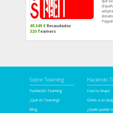
que luc
(Españ
adopta
donati
Paypal
49.349 €
Recaudados
320
Teamers
Sobre Teaming
Haciendo 
Fundación Teaming
Crea tu Grupo
¿Qué es Teaming?
Únete a un Gru
Blog
¿Quién puede r