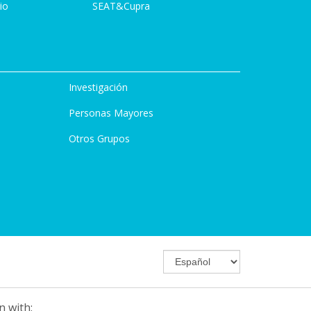
io
SEAT&Cupra
Investigación
Personas Mayores
Otros Grupos
n with: