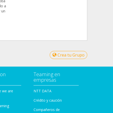
doba
do a
r un
Crea tu Grupo
con
Teaming en
empresas
e we are
NTT DATA
Crédito y caución
aming
Compañeros de