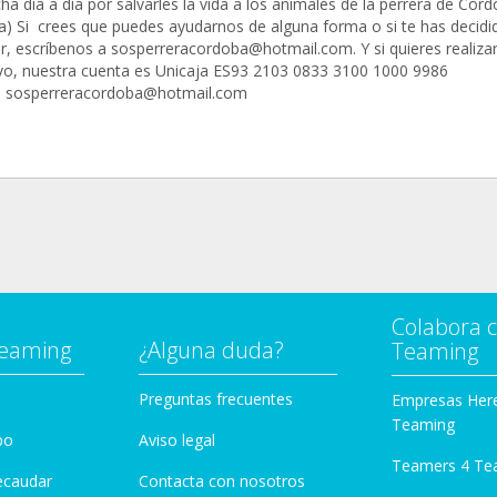
ha día a día por salvarles la vida a los animales de la perrera de Cór
a) Si crees que puedes ayudarnos de alguna forma o si te has decidi
r, escríbenos a sosperreracordoba@hotmail.com. Y si quieres realiza
vo, nuestra cuenta es Unicaja ES93 2103 0833 3100 1000 9986
: sosperreracordoba@hotmail.com
Colabora 
Teaming
¿Alguna duda?
Teaming
Preguntas frecuentes
Empresas Her
Teaming
po
Aviso legal
Teamers 4 Te
ecaudar
Contacta con nosotros