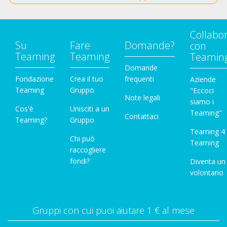
Collabo
Su
Fare
Domande?
con
Teaming
Teaming
Teamin
Domande
Fondazione
Crea il tuo
frequenti
Aziende
Teaming
Gruppo
"Eccoci
Note legali
siamo i
Cos'è
Unisciti a un
Teaming"
Contattaci
Teaming?
Gruppo
Teaming 4
Chi può
Teaming
raccogliere
fondi?
Diventa un
volontario
Gruppi con cui puoi aiutare 1 € al mese