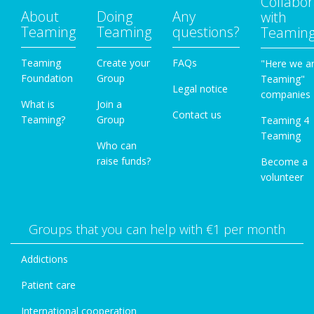
Collabor
About
Doing
Any
with
Teaming
Teaming
questions?
Teamin
Teaming
Create your
FAQs
"Here we a
Foundation
Group
Teaming"
Legal notice
companies
What is
Join a
Contact us
Teaming?
Group
Teaming 4
Teaming
Who can
raise funds?
Become a
volunteer
Groups that you can help with €1 per month
Addictions
Patient care
International cooperation