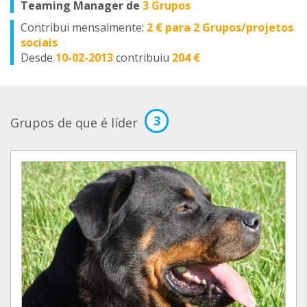
Teaming Manager de
3 Grupos
Contribui mensalmente:
2 € para 2 Grupos/projetos
sociais
Desde
10-02-2013
contribuiu
204 €
3
Grupos de que é líder