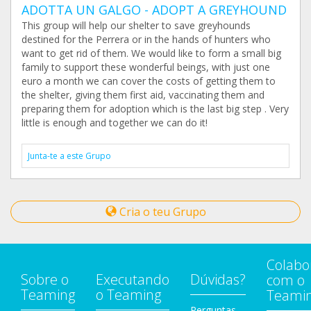
ADOTTA UN GALGO - ADOPT A GREYHOUND
This group will help our shelter to save greyhounds
destined for the Perrera or in the hands of hunters who
want to get rid of them. We would like to form a small big
family to support these wonderful beings, with just one
euro a month we can cover the costs of getting them to
the shelter, giving them first aid, vaccinating them and
preparing them for adoption which is the last big step . Very
little is enough and together we can do it!
Junta-te a este Grupo
Cria o teu Grupo
Colabo
Sobre o
Executando
Dúvidas?
com o
Teaming
o Teaming
Teami
Perguntas