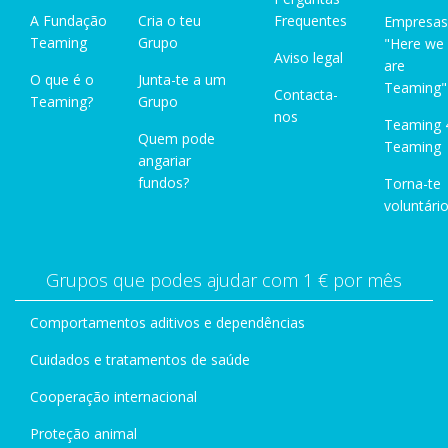
A Fundação
Cria o teu
Frequentes
Empresas
Teaming
Grupo
"Here we
Aviso legal
are
O que é o
Junta-te a um
Teaming"
Contacta-
Teaming?
Grupo
nos
Teaming 
Quem pode
Teaming
angariar
fundos?
Torna-te
voluntário
Grupos que podes ajudar com 1 € por mês
Comportamentos aditivos e dependências
Cuidados e tratamentos de saúde
Cooperação internacional
Proteção animal