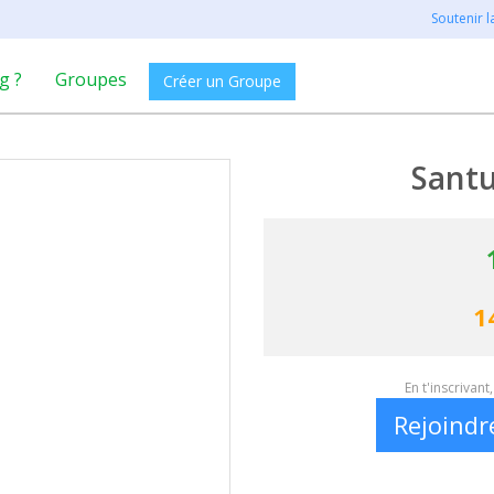
Soutenir 
g ?
Groupes
Créer un Groupe
Santu
1
En t'inscrivan
Rejoindr