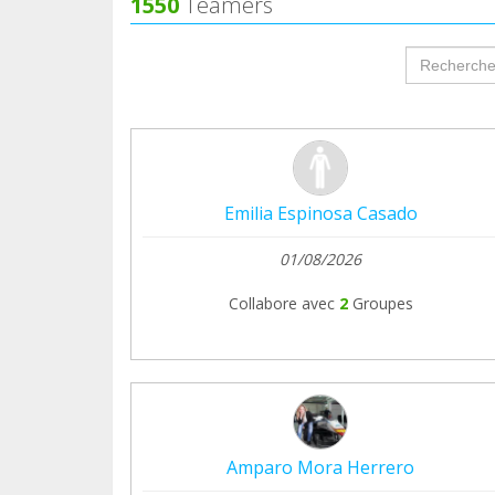
1550
Teamers
También tendremos picoteo vegano y sort
groupProf
que nos ha donado @cesquisveganboxes.
Pasaremos un rato genial donde podréis sa
duda sobre nutrición esta es tu oportunid
Emilia Espinosa Casado
¿CUÁNDO? El 6 de julio a las 12:00
01/08/2026
¿DÓNDE? El Escorial (Madrid)
Collabore avec
2
Groupes
15€ por persona, todo lo recaudado irá de
PLAZAS LIMITADAS
Reserva tu plaza junto con el justificante
Amparo Mora Herrero