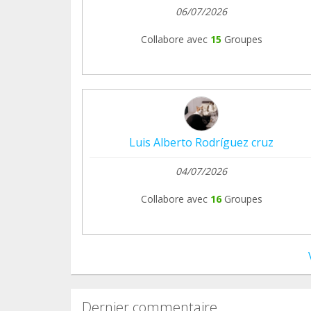
Para hacer efectiva la reserva se solicita 
06/07/2026
Collabore avec
15
Groupes
ES48 21004732150100432075
BIC CAIXESBBXXX
PayPal refugiolacandela@gmail.com
Luis Alberto Rodríguez cruz
El resto se dará en mano el día del evento o
04/07/2026
Collabore avec
16
Groupes
EN SEVILLA...
12-14 DE JULIO
MINI RETIRO EN LAS YURTAS MAGICAS (I
Dernier commentaire