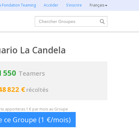
la Fondation Teaming
Accéder
S'inscrire
Français
Chercher
ario La Candela
1 550
Teamers
48 822 €
récoltés
t, tu apporteras 1 € par mois au Groupe
e ce Groupe (1 €/mois)