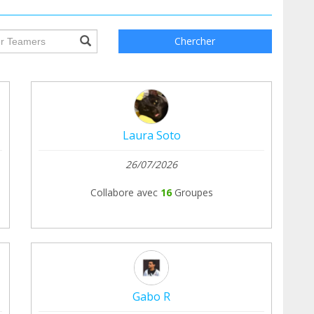
eo de una caja SORPRESA de productos veganos
ile.searchForm.search.text???
Chercher
ber más de nuestro trabajo, y si tienes alguna
ad.
Laura Soto
26/07/2026
Collabore avec
16
Groupes
stinado íntegramente a nuestros habitantes.
 de pago en eventos@santuariolacandela.org
Gabo R