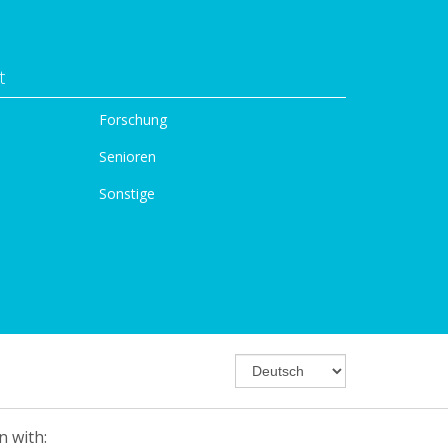
t
Forschung
Senioren
Sonstige
n with: