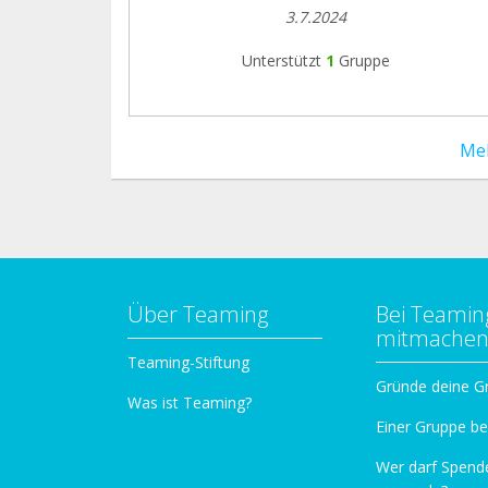
3.7.2024
Unterstützt
1
Gruppe
Me
Über Teaming
Bei Teamin
mitmache
Teaming-Stiftung
Gründe deine G
Was ist Teaming?
Einer Gruppe be
Wer darf Spend