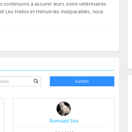
s continuons à assurer leurs soins vétérinaires
 Leo Helios et Helium les inséparables, nous
ile.searchForm.search.text???
Suchen
Romuald Sire