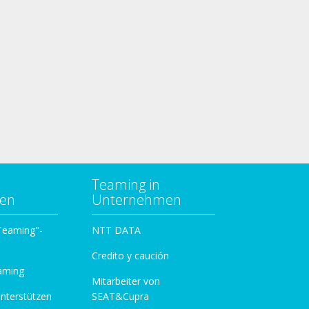
Teaming in
zen
Unternehmen
 Teaming"-
NTT DATA
Credito y caución
aming
Mitarbeiter von
unterstützen
SEAT&Cupra