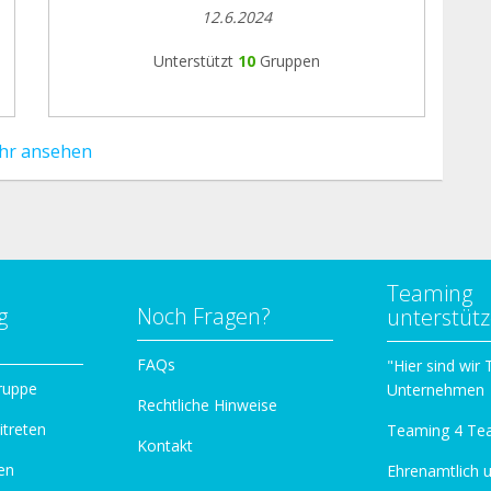
12.6.2024
Unterstützt
10
Gruppen
hr ansehen
Teaming
g
Noch Fragen?
unterstüt
n
FAQs
"Hier sind wir
ruppe
Unternehmen
Rechtliche Hinweise
itreten
Teaming 4 Te
Kontakt
en
Ehrenamtlich 