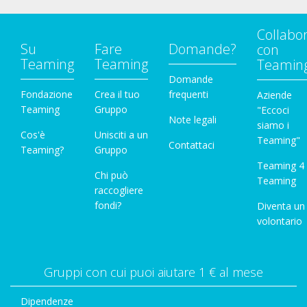
Collabo
Su
Fare
Domande?
con
Teaming
Teaming
Teamin
Domande
Fondazione
Crea il tuo
frequenti
Aziende
Teaming
Gruppo
"Eccoci
Note legali
siamo i
Cos'è
Unisciti a un
Teaming"
Contattaci
Teaming?
Gruppo
Teaming 4
Chi può
Teaming
raccogliere
fondi?
Diventa un
volontario
Gruppi con cui puoi aiutare 1 € al mese
Dipendenze