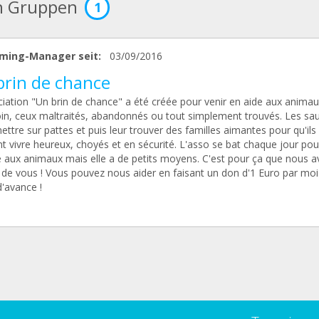
n Gruppen
1
ming-Manager seit:
03/09/2016
brin de chance
ciation "Un brin de chance" a été créée pour venir en aide aux anima
oin, ceux maltraités, abandonnés ou tout simplement trouvés. Les sau
ettre sur pattes et puis leur trouver des familles aimantes pour qu'ils
t vivre heureux, choyés et en sécurité. L'asso se bat chaque jour pou
e aux animaux mais elle a de petits moyens. C'est pour ça que nous 
 de vous ! Vous pouvez nous aider en faisant un don d'1 Euro par moi
'avance !