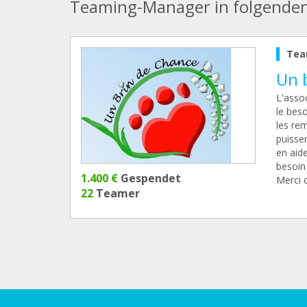
Teaming-Manager in folgende
Tea
Un 
L'asso
le bes
les rem
puissen
en aid
besoin
1.400 €
Gespendet
Merci d
22
Teamer