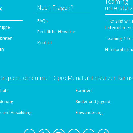
Teaming
g
Noch Fragen?
unterstüt
n
FAQs
"Hier sind wir
ruppe
Unternehmen
Rechtliche Hinweise
itreten
Teaming 4 Te
Kontakt
en
Ehrenamtlich 
Gruppen, die du mit 1 € pro Monat unterstützen kanns
chutz
Familien
derung
Kinder und Jugend
e und Ausbildung
Einwanderung