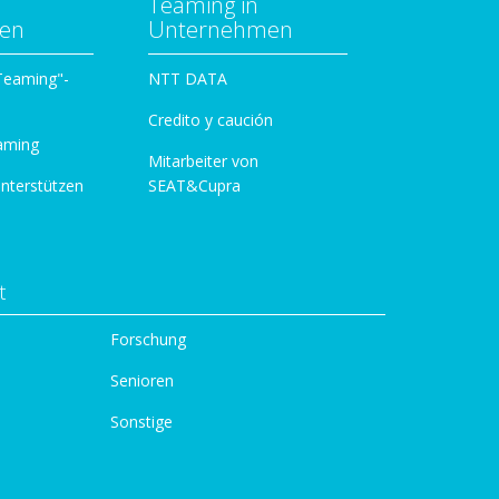
Teaming in
zen
Unternehmen
 Teaming"-
NTT DATA
Credito y caución
aming
Mitarbeiter von
unterstützen
SEAT&Cupra
t
Forschung
Senioren
Sonstige