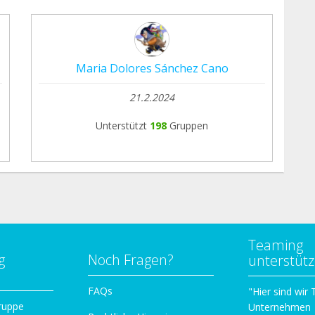
Maria Dolores Sánchez Cano
21.2.2024
Unterstützt
198
Gruppen
Teaming
g
Noch Fragen?
unterstüt
n
FAQs
"Hier sind wir
ruppe
Unternehmen