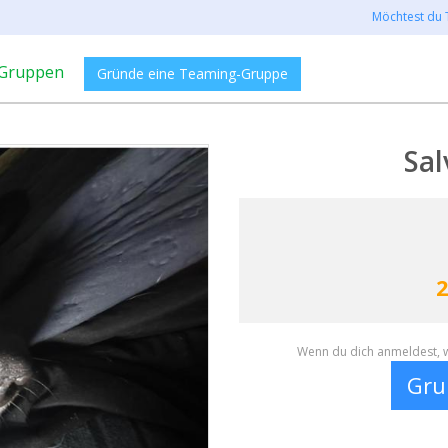
Möchtest du 
Gruppen
Gründe eine Teaming-Gruppe
Sal
2
Wenn du dich anmeldest, w
Gru