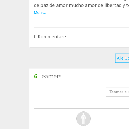
de paz de amor mucho amor de libertad y to
muchas gracias a cada persona que se hizo
Mehr...
0 Kommentare
Alle U
6
Teamers
groupProf