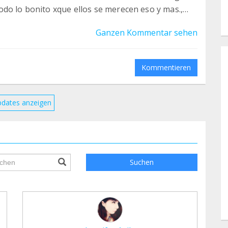
do lo bonito xque ellos se merecen eso y mas.,
 teaming y apoyo la causa ❤️
Ganzen Kommentar sehen
Kommentieren
pdates anzeigen
ile.searchForm.search.text???
Suchen