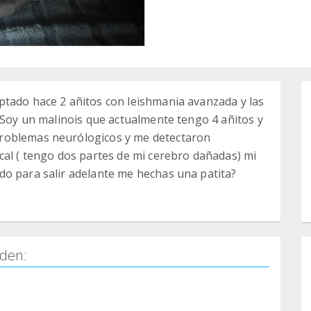
ptado hace 2 añitos con leishmania avanzada y las
. Soy un malinois que actualmente tengo 4 añitos y
roblemas neurólogicos y me detectaron
cal ( tengo dos partes de mi cerebro dañadas) mi
do para salir adelante me hechas una patita?
den: