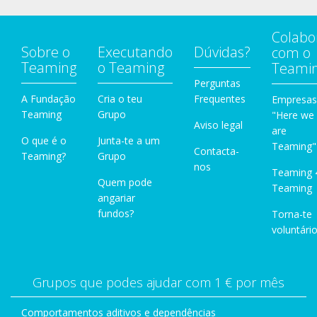
Colabo
Sobre o
Executando
Dúvidas?
com o
Teaming
o Teaming
Teami
Perguntas
A Fundação
Cria o teu
Frequentes
Empresas
Teaming
Grupo
"Here we
Aviso legal
are
O que é o
Junta-te a um
Teaming"
Contacta-
Teaming?
Grupo
nos
Teaming 
Quem pode
Teaming
angariar
fundos?
Torna-te
voluntário
Grupos que podes ajudar com 1 € por mês
Comportamentos aditivos e dependências