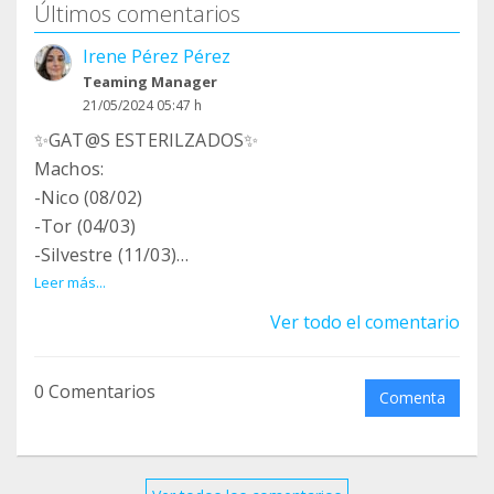
Últimos comentarios
Irene Pérez Pérez
Teaming Manager
21/05/2024 05:47 h
✨️GAT@S ESTERILZADOS✨️
Machos:
-Nico (08/02)
-Tor (04/03)
-Silvestre (11/03)
-Tizón (08/04)
Leer más...
-Lince (15/04)
Ver todo el comentario
-Braulio (15/04)
-Dominó (15/04)
0 Comentarios
-Domingo (29/04)
Comenta
-Tiger (02/05)
-Sinatra (21/05)