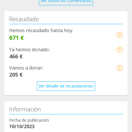
Ver todos los comentarios
Hembras:
-Pin (15/02)
Recaudado
-Romina (22/02)
-Chinita (29/02)
Hemos recaudado hasta hoy:
-Linda (07/03)
671 €
-Maria (11/03)
Ya hemos donado:
-Mora(06/05)
466 €
✨️GAT@S ESTERILIZAD@S Y RESCATAD@S✨️
Vamos a donar:
-Poppy (09/02)
205 €
-Ron (20/02)
Ver detalle de recaudaciones
-Suerte (25/02)
-Grey (04/03)
-Arthur (11/03)
Información
-Negrito (11/03)
Fecha de publicación
10/10/2023