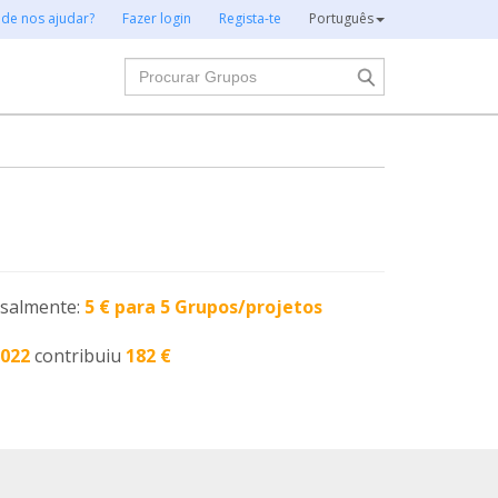
 de nos ajudar?
Fazer login
Regista-te
Português
Procurar
nsalmente:
5 € para 5 Grupos/projetos
2022
contribuiu
182 €