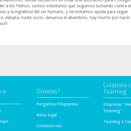
er a los Felinos, somos voluntarios que seguimos luchando contra e
no y la ingratitud del ser humano, y necesitamos ayuda para seguir
te. Adopta, hazte socio, denuncia el abandono, hay mucho por hacer.
os!!
Colabora 
 o
Dúvidas?
Teaming
Perguntas Frequentes
Empresas "Her
o
Teaming"
Aviso legal
Grupo
Teaming 4 Te
Contacta-nos