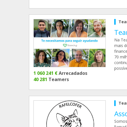
Tea
Tea
Na Tea
mais d
financ
70 mil
contin
possíve
1 060 241 €
Arrecadados
40 281
Teamers
Tea
Asso
Somos 
llamad