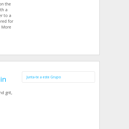
on the
ith a
er to a
ered for
y. More
in
Junta-te a este Grupo
d grit,