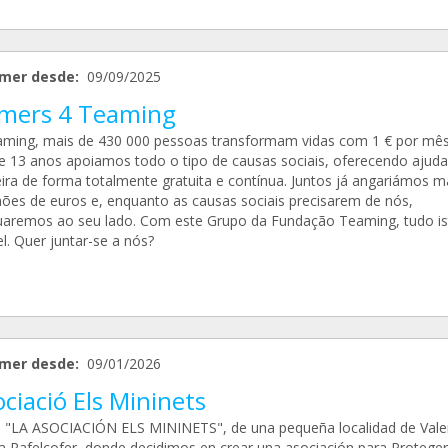
mer desde:
09/09/2025
mers 4 Teaming
ming, mais de 430 000 pessoas transformam vidas com 1 € por mês
e 13 anos apoiamos todo o tipo de causas sociais, oferecendo ajuda
eira de forma totalmente gratuita e contínua. Juntos já angariámos m
hões de euros e, enquanto as causas sociais precisarem de nós,
uaremos ao seu lado. Com este Grupo da Fundação Teaming, tudo is
l. Quer juntar-se a nós?
mer desde:
09/01/2026
ciació Els Mininets
"LA ASOCIACIÓN ELS MININETS", de una pequeña localidad de Valen
a Rafelcofer, donde decidimos en crear una asociación para Proteger