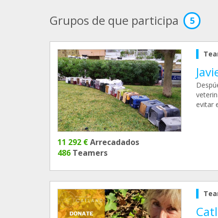
Grupos de que participa
5
Tea
Jav
Despúe
veterin
evitar 
11 292 €
Arrecadados
486
Teamers
Tea
Cat