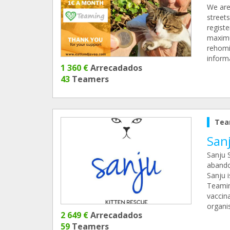
We are 
streets
registe
maximum
rehomin
inform
1 360 €
Arrecadados
43
Teamers
Tea
Sanj
Sanju 
abando
Sanju i
Teamin
vaccin
organis
2 649 €
Arrecadados
59
Teamers