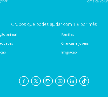
ariar
Torna-te volun
Grupos que podes ajudar com 1 € por mês
ção animal
Famílias
acidades
Crianças e jovens
ação
Imigração