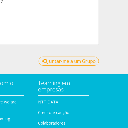
l
Juntar-me a um Grupo
com o
Teaming em
empresas
e we are
NTT DATA
Crédito e caução
aming
Colaboradores