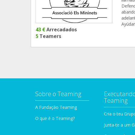
Defend
abando
adelan
Ayúdan
43 €
Arrecadados
5
Teamers
Sobre o Teaming
Executando
Teaming
A Fundação Teaming
Cria o teu Grup
O que é o Teaming?
Junta-te a um 