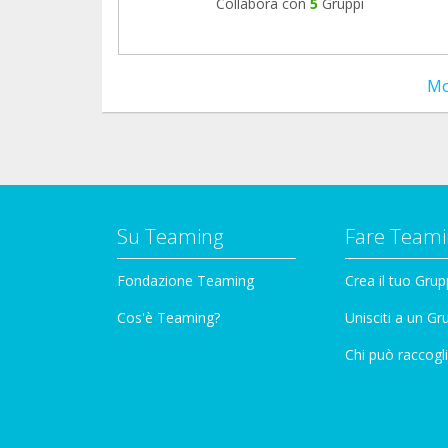
Collabora con
5
Gruppi
Mo
Su Teaming
Fare Teami
Fondazione Teaming
Crea il tuo Gru
Cos'è Teaming?
Unisciti a un G
Chi può raccogli