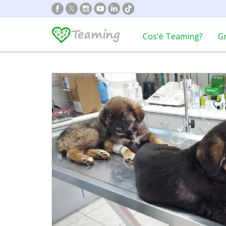
Cos'è Teaming?
G