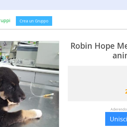
ruppi
Crea un Gruppo
Robin Hope Med
ani
Aderendo 
Unisc