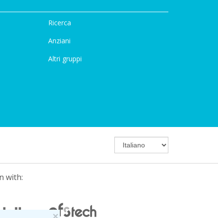
Ricerca
Anziani
Altri gruppi
n with:
×