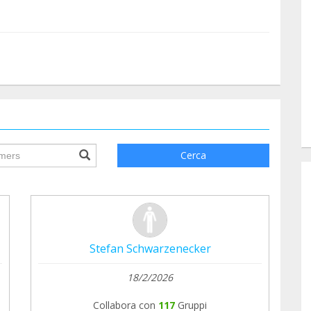
ile.searchForm.search.text???
Cerca
Stefan Schwarzenecker
18/2/2026
Collabora con
117
Gruppi