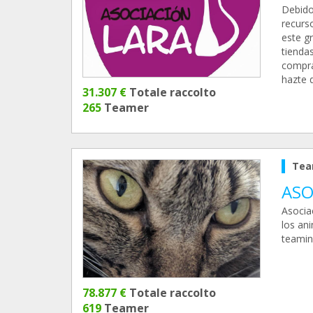
Debido 
recurs
este g
tienda
compra
hazte 
31.307 €
Totale raccolto
265
Teamer
Tea
ASO
Asocia
los an
teamin
78.877 €
Totale raccolto
619
Teamer