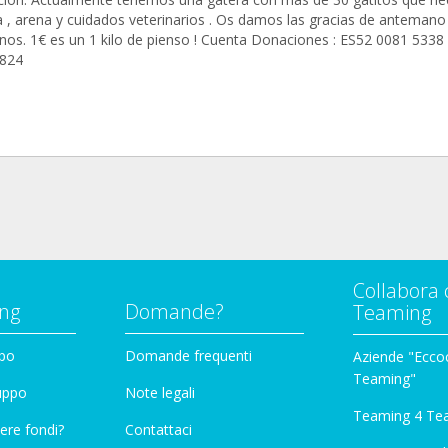
 , arena y cuidados veterinarios . Os damos las gracias de antemano
nos. 1€ es un 1 kilo de pienso ! Cuenta Donaciones : ES52 0081 5338
824
Collabora 
ng
Domande?
Teaming
ppo
Domande frequenti
Aziende "Eccoc
Teaming"
ruppo
Note legali
Teaming 4 Te
ere fondi?
Contattaci