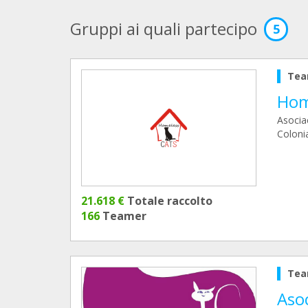
Gruppi ai quali partecipo
5
Tea
Hom
Asociac
Colonia
21.618 €
Totale raccolto
166
Teamer
Tea
Aso