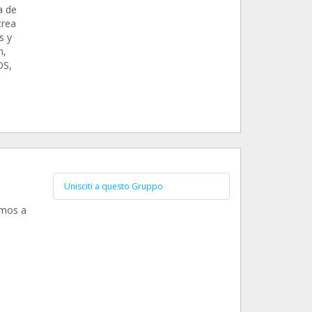
a de
crea
s y
n,
OS,
Unisciti a questo Gruppo
amos a