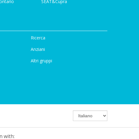
ontario
SEAT&Cupra
Ricerca
Anziani
Altri gruppi
n with: