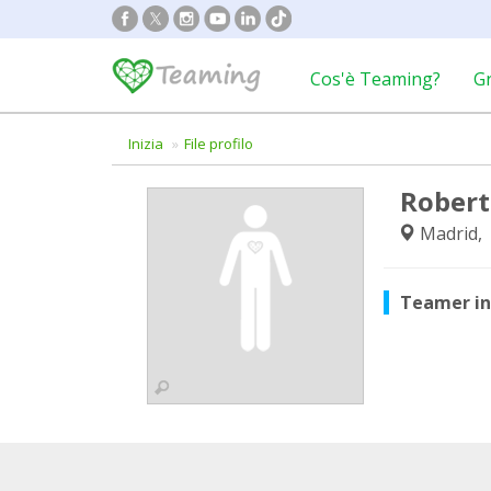
Cos'è Teaming?
G
Inizia
File profilo
Robert
Madrid,
Teamer i