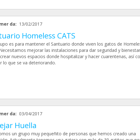
mer da:
13/02/2017
tuario Homeless CATS
rupo es para mantener el Santuario donde viven los gatos de Homele
Necesitamos mejorar las instalaciones para dar seguridad y bienestar
 crear nuevos espacios donde hospitalizar y hacer cuarentenas, así 
r lo que se va deteriorando.
mer da:
03/04/2017
ejar Huella
omos un grupo muy pequeñito de personas que hemos creado una
ción. Actualmente tenemos una gatera con más de 30 gatitos que ne