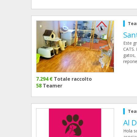
Tea
San
Este g
CATS. 
gatos,
repone
7.294 €
Totale raccolto
58
Teamer
Tea
Al D
Hola s
asocia