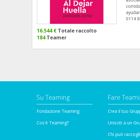
comida
ayudar
0114 8
16.544 €
Totale raccolto
184
Teamer
Su Teaming
Fare Teami
Fondazione Teaming
Crea il tuo Gru
Cos'è Teaming?
Unisciti a un G
Chi può raccogli