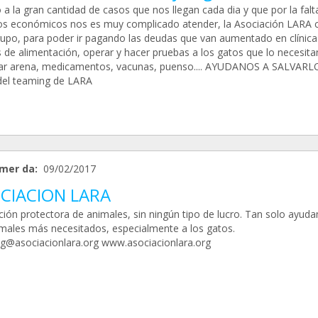
a la gran cantidad de casos que nos llegan cada dia y que por la falt
os económicos nos es muy complicado atender, la Asociación LARA 
rupo, para poder ir pagando las deudas que van aumentado en clínica
s de alimentación, operar y hacer pruebas a los gatos que lo necesita
r arena, medicamentos, vacunas, puenso.... AYUDANOS A SALVARL
del teaming de LARA
mer da:
09/02/2017
CIACION LARA
ción protectora de animales, sin ningún tipo de lucro. Tan solo ayud
imales más necesitados, especialmente a los gatos.
g@asociacionlara.org www.asociacionlara.org