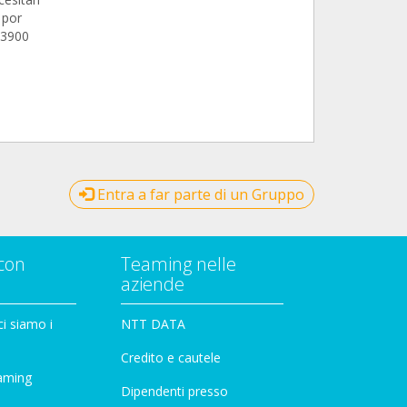
 por
 3900
Entra a far parte di un Gruppo
con
Teaming nelle
aziende
i siamo i
NTT DATA
Credito e cautele
aming
Dipendenti presso