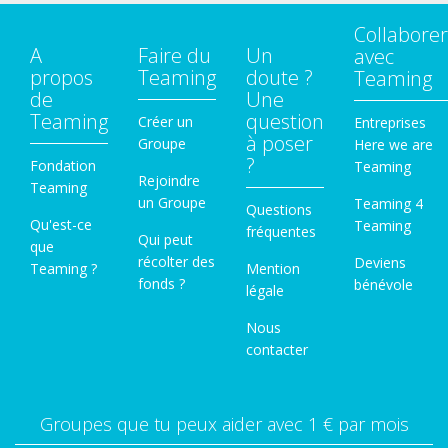
Collaborer
A
Faire du
Un
avec
propos
Teaming
doute ?
Teaming
de
Une
Teaming
question
Créer un
Entreprises
à poser
Groupe
Here we are
?
Fondation
Teaming
Rejoindre
Teaming
un Groupe
Teaming 4
Questions
Qu'est-ce
Teaming
fréquentes
Qui peut
que
récolter des
Deviens
Teaming ?
Mention
fonds ?
bénévole
légale
Nous
contacter
Groupes que tu peux aider avec 1 € par mois