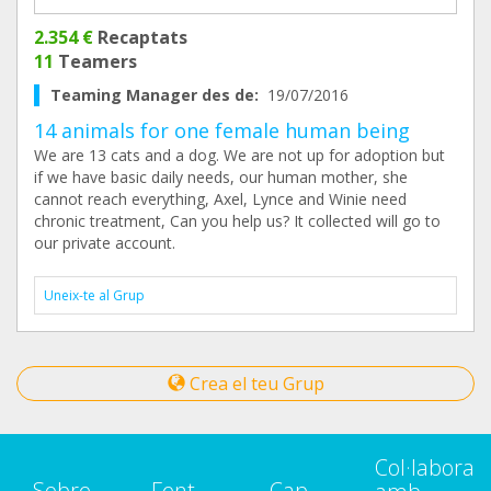
2.354 €
Recaptats
11
Teamers
Teaming Manager des de:
19/07/2016
14 animals for one female human being
We are 13 cats and a dog. We are not up for adoption but
if we have basic daily needs, our human mother, she
cannot reach everything, Axel, Lynce and Winie need
chronic treatment, Can you help us? It collected will go to
our private account.
Uneix-te al Grup
Crea el teu Grup
Col·labora
Sobre
Fent
Cap