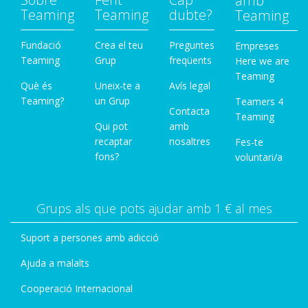
amb
Teaming
Teaming
dubte?
Teaming
Fundació
Crea el teu
Preguntes
Empreses
Teaming
Grup
freqüents
Here we are
Teaming
Què és
Uneix-te a
Avís legal
Teaming?
un Grup
Teamers 4
Contacta
Teaming
Qui pot
amb
recaptar
nosaltres
Fes-te
fons?
voluntari/a
Grups als que pots ajudar amb 1 € al mes
Suport a persones amb adicció
Ajuda a malalts
Cooperació Internacional