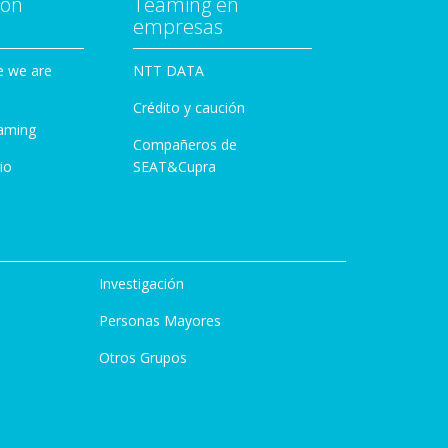
con
Teaming en
empresas
e we are
NTT DATA
Crédito y caución
aming
Compañeros de
io
SEAT&Cupra
Investigación
Personas Mayores
Otros Grupos