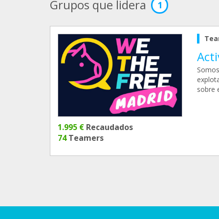
Grupos que lidera
1
Tea
Act
Somos 
explot
sobre 
1.995 €
Recaudados
74
Teamers