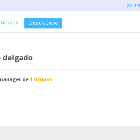
¿Quier
Grupos
Crea un Grupo
o delgado
manager de
1 Grupos