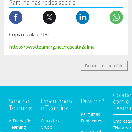
Partilha nas redes sociais
Copia e cola o URL
https://www.teaming.net/rescata2alma
Denunciar conteúdo
Colabo
Sobre o
Executando
Dúvidas?
com o
Teaming
o Teaming
Teami
Perguntas
A Fundação
Cria o teu
Frequentes
Empresas
Teaming
Grupo
"Here we
Aviso legal