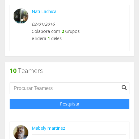
Nati Lachica
02/01/2016
Colabora com
2
Grupos
e lidera
1
deles
10
Teamers
groupProfile.searchForm.search.text???
Pesquisar
Mabely martinez