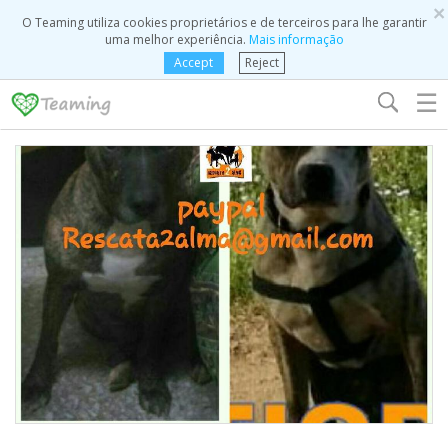
×
O Teaming utiliza cookies proprietários e de terceiros para lhe garantir
uma melhor experiência.
Mais informação
Accept
Reject
☰