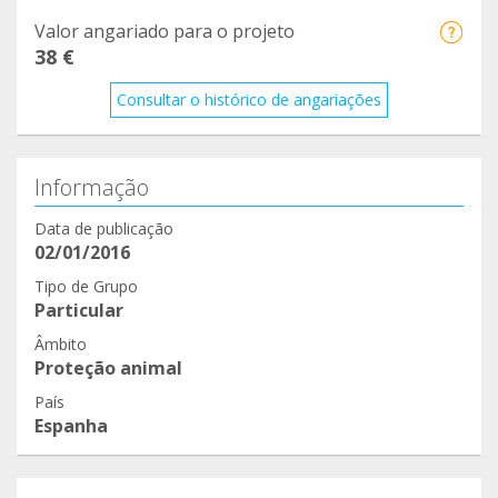
corazon. Podeis seguirnos en facebook incluso en
Valor angariado para o projeto
colonia felina Nala, Cubas
38 €
Consultar o histórico de angariações
Informação
Data de publicação
02/01/2016
Tipo de Grupo
Particular
Âmbito
Proteção animal
País
Espanha