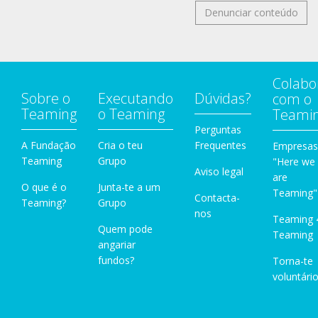
Denunciar conteúdo
Colabo
Sobre o
Executando
Dúvidas?
com o
Teaming
o Teaming
Teami
Perguntas
A Fundação
Cria o teu
Frequentes
Empresas
Teaming
Grupo
"Here we
Aviso legal
are
O que é o
Junta-te a um
Teaming"
Contacta-
Teaming?
Grupo
nos
Teaming 
Quem pode
Teaming
angariar
fundos?
Torna-te
voluntário