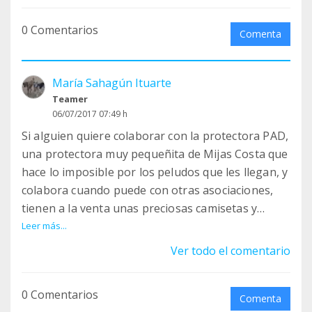
0 Comentarios
Comenta
María Sahagún Ituarte
Teamer
06/07/2017 07:49 h
Si alguien quiere colaborar con la protectora PAD,
una protectora muy pequeñita de Mijas Costa que
hace lo imposible por los peludos que les llegan, y
colabora cuando puede con otras asociaciones,
tienen a la venta unas preciosas camisetas y
sudaderas. Hasta el 31 de Julio se pueden hacer
Leer más...
pedidos.
Ver todo el comentario
¡¡YA ESTÁN AQUÍ!!
Tenemos camisetas y sudaderas con un nuevo
0 Comentarios
diseño muy chulo y con un bonito mensaje.
Comenta