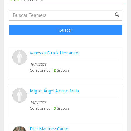
groupProfile.searchForm.search.text???
Buscar
Vanessa Guzek Hernando
19/7/2026
Colabora con
2
Grupos
Miguel Ángel Alonso Mula
14/7/2026
Colabora con
3
Grupos
Pilar Martinez Cardo