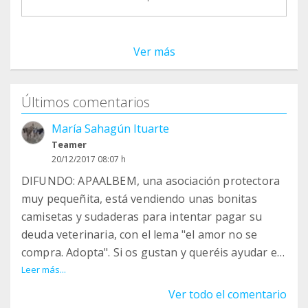
Ver más
Últimos comentarios
María Sahagún Ituarte
Teamer
20/12/2017 08:07 h
DIFUNDO: APAALBEM, una asociación protectora
muy pequeñita, está vendiendo unas bonitas
camisetas y sudaderas para intentar pagar su
deuda veterinaria, con el lema "el amor no se
compra. Adopta". Si os gustan y queréis ayudar en
la causa, os dejo aquí el enlace. Muchas gracias
Leer más...
https://crowdence.com/el-amor-no-se-compra-
Ver todo el comentario
adopta/