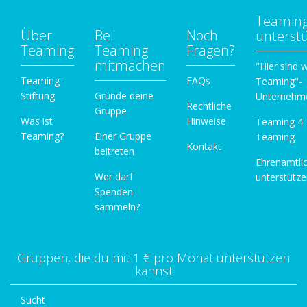
Teamin
Über
Bei
Noch
unterst
Teaming
Teaming
Fragen?
mitmachen
"Hier sind w
Teaming-
FAQs
Teaming"-
Stiftung
Gründe deine
Unternehm
Rechtliche
Gruppe
Was ist
Hinweise
Teaming 4
Teaming?
Einer Gruppe
Teaming
Kontakt
beitreten
Ehrenamtli
Wer darf
unterstütz
Spenden
sammeln?
Gruppen, die du mit 1 € pro Monat unterstützen
kannst
Sucht