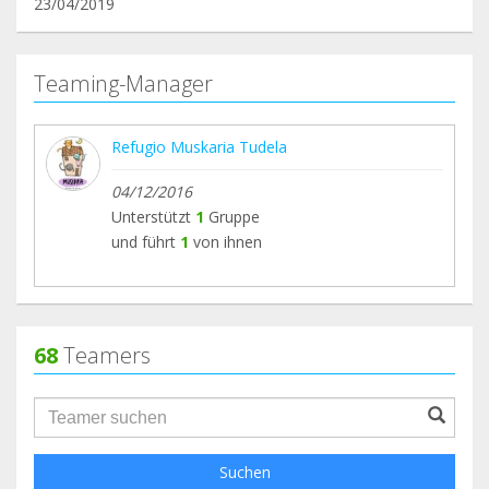
23/04/2019
Teaming-Manager
Refugio Muskaria Tudela
04/12/2016
Unterstützt
1
Gruppe
und führt
1
von ihnen
68
Teamers
groupProfile.searchForm.search.text???
Suchen