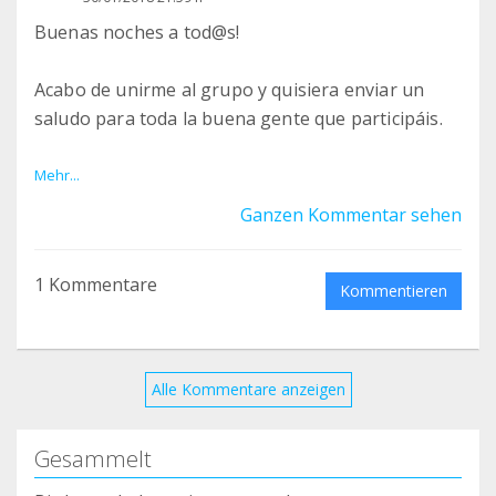
Buenas noches a tod@s!
Acabo de unirme al grupo y quisiera enviar un
saludo para toda la buena gente que participáis.
GRACIAS al refugio por su estupenda labor y
Mehr...
mucho ánimo!
Ganzen Kommentar sehen
1 Kommentare
Kommentieren
Alle Kommentare anzeigen
Gesammelt