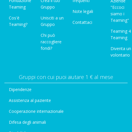
Fondazione
Crea il tuo
frequenti
Aziende
Teaming
Gruppo
"Eccoci
Note legali
siamo i
Cos'è
Unisciti a un
Teaming"
Contattaci
Teaming?
Gruppo
Teaming 4
Chi può
Teaming
raccogliere
fondi?
Diventa un
volontario
Gruppi con cui puoi aiutare 1 € al mese
Dipendenze
Assistenza al paziente
Cooperazione internazionale
Difesa degli animali