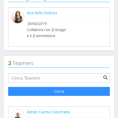
Ana Bella Estévez
30/04/2019
Collabora con
2
Gruppi
e li
2
amministra
2
Teamers
groupProfile.searchForm.search.text???
Cerca
Adrián Cuesta Calcerrada