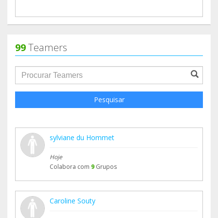
99
Teamers
groupProfile.searchForm.search.text???
Pesquisar
sylviane du Hommet
Hoje
Colabora com
9
Grupos
Caroline Souty