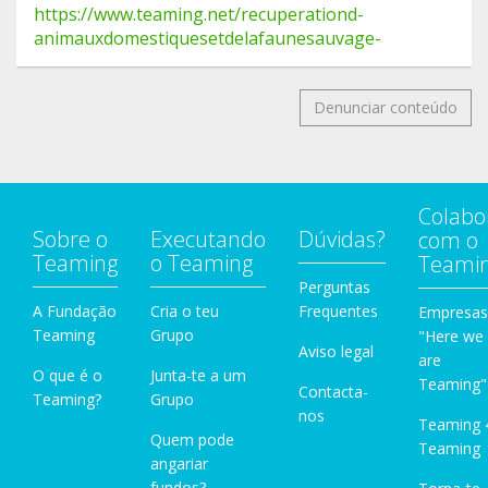
https://www.teaming.net/recuperationd-
animauxdomestiquesetdelafaunesauvage-
Denunciar conteúdo
Colabo
Sobre o
Executando
Dúvidas?
com o
Teaming
o Teaming
Teami
Perguntas
A Fundação
Cria o teu
Frequentes
Empresas
Teaming
Grupo
"Here we
Aviso legal
are
O que é o
Junta-te a um
Teaming"
Contacta-
Teaming?
Grupo
nos
Teaming 
Quem pode
Teaming
angariar
fundos?