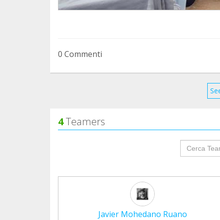
0 Commenti
See
4
Teamers
groupProf
Javier Mohedano Ruano