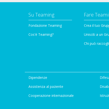
Su Teaming
Fare Teami
Fondazione Teaming
Crea il tuo Gru
Cos'è Teaming?
Unisciti a un G
Chi può raccogli
Dipendenze
Difesa
Assistenza al paziente
Disabi
Cooperazione internazionale
Istruz