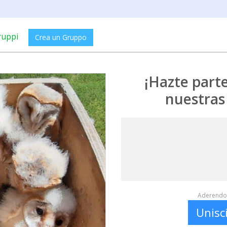
ruppi
Crea un Gruppo
¡Hazte part
nuestras
Aderendo 
Unisc