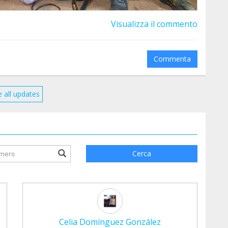
Visualizza il commento
Commenta
 all updates
ile.searchForm.search.text???
Cerca
Celia Domínguez González