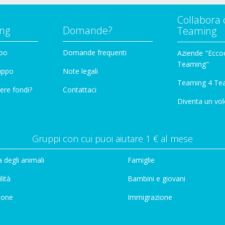
Collabora 
ng
Domande?
Teaming
ppo
Domande frequenti
Aziende "Eccoc
Teaming"
ruppo
Note legali
Teaming 4 Te
ere fondi?
Contattaci
Diventa un vol
Gruppi con cui puoi aiutare 1 € al mese
 degli animali
Famiglie
lità
Bambini e giovani
ione
Immigrazione