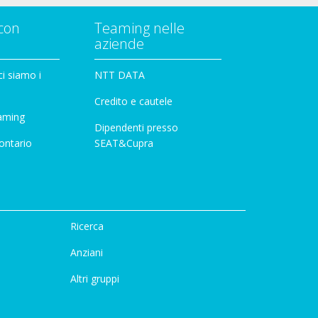
con
Teaming nelle
aziende
i siamo i
NTT DATA
Credito e cautele
aming
Dipendenti presso
ontario
SEAT&Cupra
Ricerca
Anziani
Altri gruppi