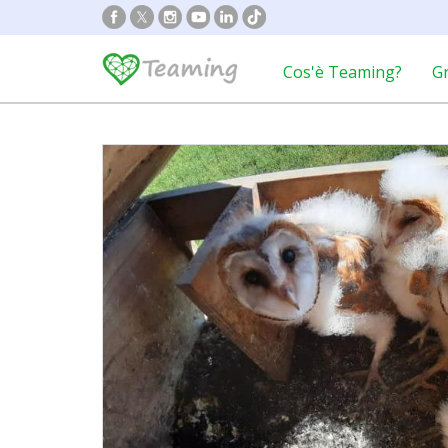
Cos'è Teaming?
G