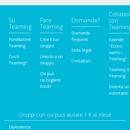
Collabo
Su
Fare
Domande?
con
Teaming
Teaming
Teamin
Domande
Fondazione
Crea il tuo
frequenti
Aziende
Teaming
Gruppo
"Eccoci
Note legali
siamo i
Cos'è
Unisciti a un
Teaming"
Contattaci
Teaming?
Gruppo
Teaming 4
Chi può
Teaming
raccogliere
fondi?
Diventa un
volontario
Gruppi con cui puoi aiutare 1 € al mese
Dipendenze