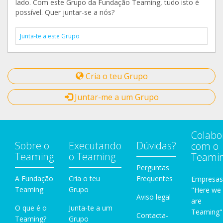
lado. Com este Grupo da Fundação Teaming, tudo isto é
possível. Quer juntar-se a nós?
Junta-te a este Grupo
Cria o teu Grupo
Juntar-me a um Grupo
Colabo
Sobre o
Executando
Dúvidas?
com o
Teaming
o Teaming
Teami
Perguntas
A Fundação
Cria o teu
Frequentes
Empresas
Teaming
Grupo
"Here we
Aviso legal
are
O que é o
Junta-te a um
Teaming"
Contacta-
Teaming?
Grupo