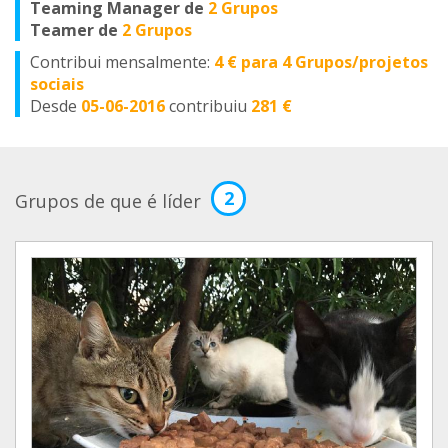
Teaming Manager de
2 Grupos
Teamer de
2 Grupos
Contribui mensalmente:
4 € para 4 Grupos/projetos
sociais
Desde
05-06-2016
contribuiu
281 €
2
Grupos de que é líder