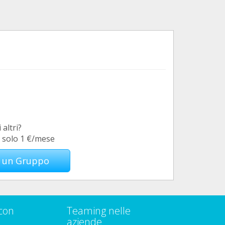
 altri?
a solo 1 €/mese
di un Gruppo
con
Teaming nelle
aziende