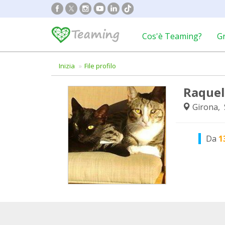
Cos'è Teaming?
G
Inizia
File profilo
Raquel
Girona,
Da
1