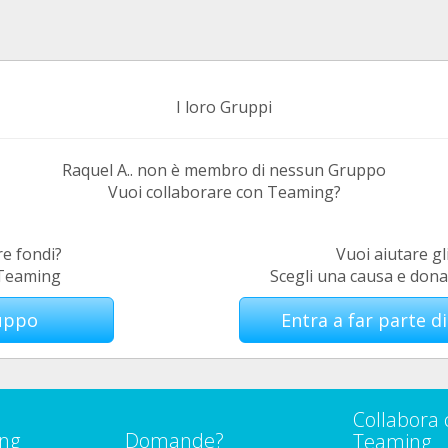
I loro Gruppi
Raquel A.. non è membro di nessun Gruppo
Vuoi collaborare con Teaming?
re fondi?
Vuoi aiutare gli
i Teaming
Scegli una causa e don
ruppo
Entra a far parte 
Collabora 
ng
Domande?
Teaming