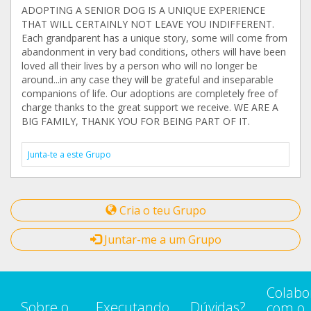
ADOPTING A SENIOR DOG IS A UNIQUE EXPERIENCE
THAT WILL CERTAINLY NOT LEAVE YOU INDIFFERENT.
Each grandparent has a unique story, some will come from
abandonment in very bad conditions, others will have been
loved all their lives by a person who will no longer be
around...in any case they will be grateful and inseparable
companions of life. Our adoptions are completely free of
charge thanks to the great support we receive. WE ARE A
BIG FAMILY, THANK YOU FOR BEING PART OF IT.
Junta-te a este Grupo
Cria o teu Grupo
Juntar-me a um Grupo
Colabo
Sobre o
Executando
Dúvidas?
com o