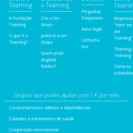
Teaming
o Teaming
Teami
Perguntas
A Fundação
Cria o teu
Frequentes
Empresas
Teaming
Grupo
"Here we
Aviso legal
are
O que é o
Junta-te a um
Teaming"
Contacta-
Teaming?
Grupo
nos
Teaming 
Quem pode
Teaming
angariar
fundos?
Torna-te
voluntário
Grupos que podes ajudar com 1 € por mês
Comportamentos aditivos e dependências
Cuidados e tratamentos de saúde
Cooperação internacional