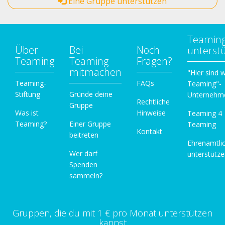
Eine Gruppe unterstützen
Teamin
Über
Bei
Noch
unterst
Teaming
Teaming
Fragen?
mitmachen
"Hier sind w
Teaming-
FAQs
Teaming"-
Stiftung
Gründe deine
Unternehm
Rechtliche
Gruppe
Was ist
Hinweise
Teaming 4
Teaming?
Einer Gruppe
Teaming
Kontakt
beitreten
Ehrenamtli
Wer darf
unterstütz
Spenden
sammeln?
Gruppen, die du mit 1 € pro Monat unterstützen
kannst