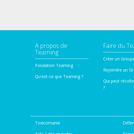
A propos de
Faire du T
Teaming
Créer un Group
Fondation Teaming
Rejoindre un G
Qu'est-ce que Teaming ?
Qui peut récolt
?
Toxicomanie
Défen
Aide à des malades
Perso