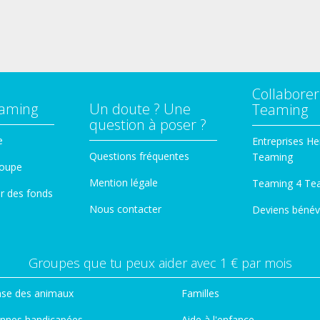
Collaborer
eaming
Un doute ? Une
Teaming
question à poser ?
e
Entreprises He
Questions fréquentes
Teaming
roupe
Mention légale
Teaming 4 Te
er des fonds
Nous contacter
Deviens bénév
Groupes que tu peux aider avec 1 € par mois
se des animaux
Familles
nnes handicapées
Aide à l'enfance