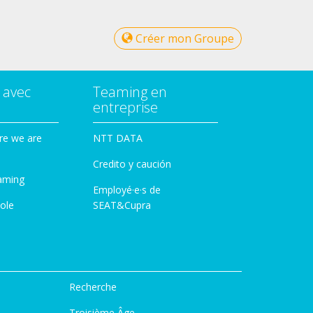
Créer mon Groupe
 avec
Teaming en
entreprise
re we are
NTT DATA
Credito y caución
aming
Employé·e·s de
ole
SEAT&Cupra
Recherche
Troisième Âge