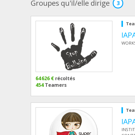
Groupes qu'il/elle dirige
3
Tea
IAP
WORKS
64 626 €
récoltés
454
Teamers
Tea
IAP
INSTI