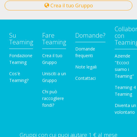
Crea il tuo Gruppo
Collabo
Su
Fare
Domande?
con
Teaming
Teaming
Teamin
Domande
Fondazione
Crea il tuo
frequenti
Aziende
Teaming
Gruppo
"Eccoci
Note legali
siamo i
Cos'è
Unisciti a un
Teaming"
Contattaci
Teaming?
Gruppo
Teaming 4
Chi può
Teaming
raccogliere
fondi?
Diventa un
volontario
Gruppi con cui puoi aiutare 1 € al mese