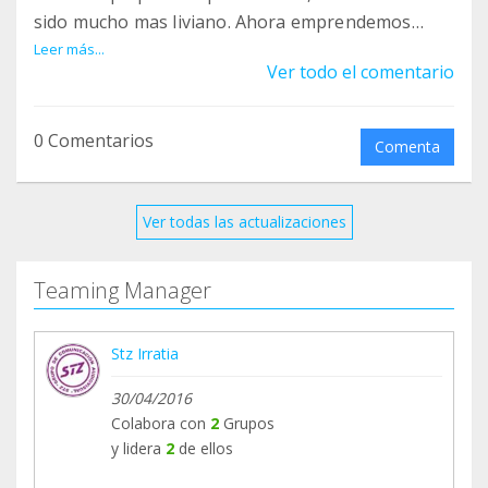
sido mucho mas liviano. Ahora emprendemos
nuevos proyectos, 20 programas desde
Leer más...
Ver todo el comentario
Septiembre de 2017, ampliación de equipos,
mantenimiento de la estación de FM, etc,
seguimos necesitando de tu inestimable ayuda. A
0 Comentarios
Comenta
lo largo del mes de Julio (2017) empezaremos las
pruebas en banda de FM que durarán hasta el
inicio de la nueva temporada en Septiembre.
Ver todas las actualizaciones
Teaming Manager
Stz Irratia
30/04/2016
Colabora con
2
Grupos
y lidera
2
de ellos