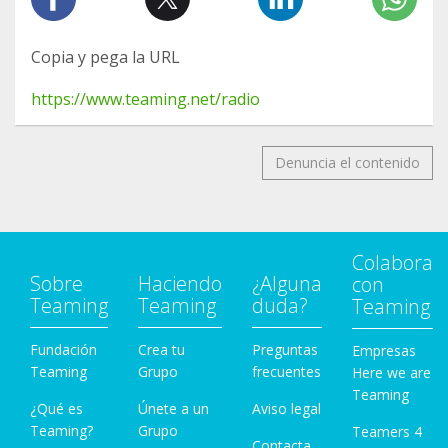
Copia y pega la URL
https://www.teaming.net/radio
Denuncia el contenido
Colabora
Sobre
Haciendo
¿Alguna
con
Teaming
Teaming
duda?
Teaming
Fundación
Crea tu
Preguntas
Empresas
Teaming
Grupo
frecuentes
Here we are
Teaming
¿Qué es
Únete a un
Aviso legal
Teaming?
Grupo
Teamers 4
Contacta