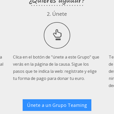
¿Quieres ayudar?
2. Únete
la
Clica en el botón de "únete a este Grupo" que
Te
al
verás en la página de la causa. Sigue los
de
pasos que te indica la web: regístrate y elige
de
tu forma de pago para donar tu euro.
ni
de
Únete a un Grupo Teaming