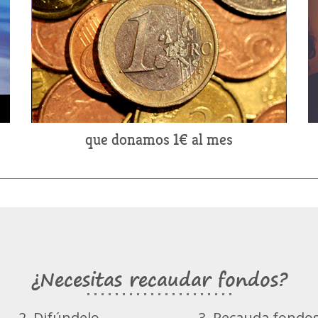
que donamos 1€ al mes
¿Necesitas recaudar fondos?
2. Difúndelo
3. Recauda fondo