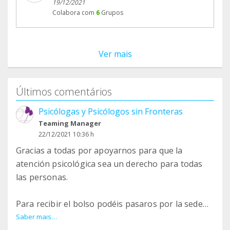
19/12/2021
Colabora com
6
Grupos
Ver mais
Últimos comentários
Psicólogas y Psicólogos sin Fronteras
Teaming Manager
22/12/2021 10:36 h
Gracias a todas por apoyarnos para que la
atención psicológica sea un derecho para todas
las personas.
Para recibir el bolso podéis pasaros por la sede
en Valencia, Avd Tres Cruces, 24 bajo o envianos
Saber mais…