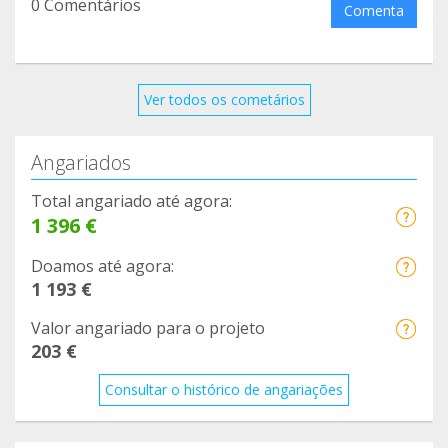
0 Comentários
aprendiendo estrategias de afrontamiento frente
Comenta
al estrés.
Esperamos que con el apoyo de todas y todos
Ver todos os cometários
podamos hacer más grupos y llegar a más
personas.
Angariados
Un abrazo
Total angariado até agora:
1 396 €
Doamos até agora:
1 193 €
Valor angariado para o projeto
203 €
Consultar o histórico de angariações