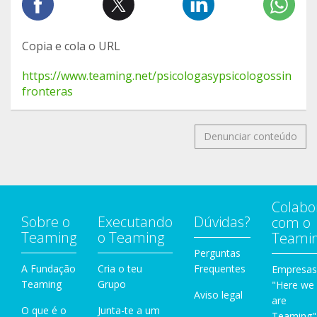
Copia e cola o URL
https://www.teaming.net/psicologasypsicologossin
fronteras
Denunciar conteúdo
Colabo
Sobre o
Executando
Dúvidas?
com o
Teaming
o Teaming
Teami
Perguntas
A Fundação
Cria o teu
Frequentes
Empresas
Teaming
Grupo
"Here we
Aviso legal
are
O que é o
Junta-te a um
Teaming"