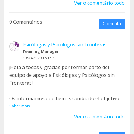
tu dirección postal para que te lo mandemos por
Ver o comentário todo
correo.
0 Comentários
Desde Psicólogas y Psicólogos sin Fronteras os
Comenta
deseamos unas felices fiestas
Psicólogas y Psicólogos sin Fronteras
Teaming Manager
30/03/2020 16:15 h
¡Hola a todas y gracias por formar parte del
equipo de apoyo a Psicólogas y Psicólogos sin
Fronteras!
Os informamos que hemos cambiado el objetivo
de la campaña, dada la situación actual de
Saber mais…
Emergencia por el Covid-19, hemos decidido
Ver o comentário todo
poner en marcha un Grupo de Encuentro donde la
población pueda unirse y romper el aislamiento