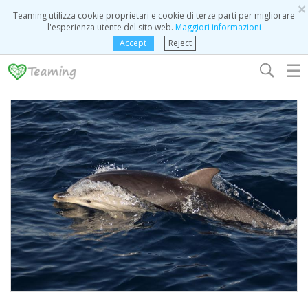
×
Teaming utilizza cookie proprietari e cookie di terze parti per migliorare
l'esperienza utente del sito web.
Maggiori informazioni
Accept
Reject
☰