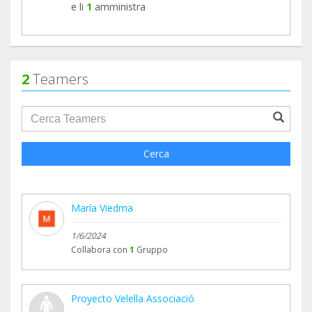
e li
1
amministra
2
Teamers
groupProfile.searchForm.search.text???
Cerca
María Viedma
1/6/2024
Collabora con
1
Gruppo
Proyecto Velella Associació