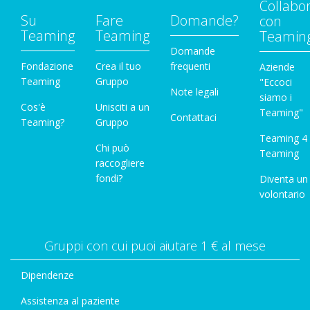
Collabo
Su
Fare
Domande?
con
Teaming
Teaming
Teamin
Domande
Fondazione
Crea il tuo
frequenti
Aziende
Teaming
Gruppo
"Eccoci
Note legali
siamo i
Cos'è
Unisciti a un
Teaming"
Contattaci
Teaming?
Gruppo
Teaming 4
Chi può
Teaming
raccogliere
fondi?
Diventa un
volontario
Gruppi con cui puoi aiutare 1 € al mese
Dipendenze
Assistenza al paziente