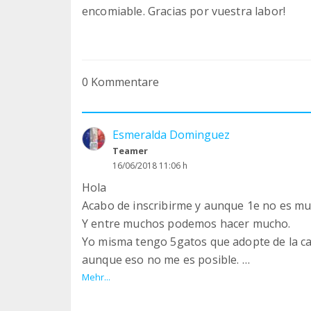
encomiable. Gracias por vuestra labor!
0 Kommentare
Esmeralda Dominguez
Teamer
16/06/2018 11:06 h
Hola
Acabo de inscribirme y aunque 1e no es mu
Y entre muchos podemos hacer mucho.
Yo misma tengo 5gatos que adopte de la ca
aunque eso no me es posible.
Veo tantos gatos por la calle que me dan t
Mehr...
que haceis una gran labor y muchos de ell