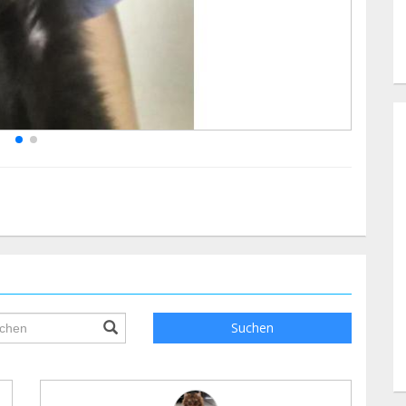
ile.searchForm.search.text???
Suchen