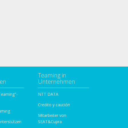
Teaming in
zen
Unternehmen
 Teaming"-
NTT DATA
Credito y caución
aming
Mitarbeiter von
unterstützen
SEAT&Cupra