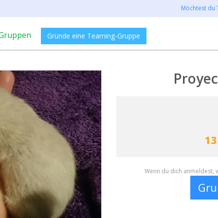
Möchtest du 
Gruppen
Gründe eine Teaming-Gruppe
Proyec
13
Wenn du dich anmeldest, w
Gru