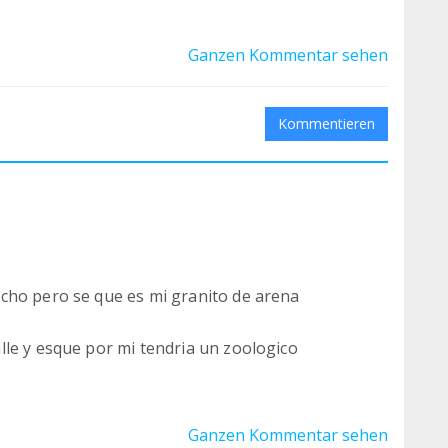
Ganzen Kommentar sehen
Kommentieren
cho pero se que es mi granito de arena
lle y esque por mi tendria un zoologico
anta penita y se
os son ayudados y otros que ayudareis.
Ganzen Kommentar sehen