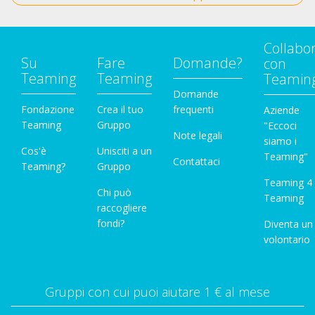
Collabo
Su
Fare
Domande?
con
Teaming
Teaming
Teamin
Domande
Fondazione
Crea il tuo
frequenti
Aziende
Teaming
Gruppo
"Eccoci
Note legali
siamo i
Cos'è
Unisciti a un
Teaming"
Contattaci
Teaming?
Gruppo
Teaming 4
Chi può
Teaming
raccogliere
fondi?
Diventa un
volontario
Gruppi con cui puoi aiutare 1 € al mese