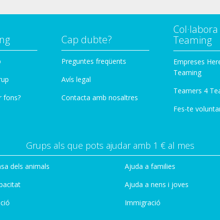
Col·labor
ng
Cap dubte?
Teaming
p
Preguntes freqüents
Empreses Her
Teaming
rup
Avís legal
Teamers 4 Te
r fons?
Contacta amb nosaltres
Fes-te voluntar
Grups als que pots ajudar amb 1 € al mes
sa dels animals
Ajuda a families
pacitat
Ajuda a nens i joves
ció
Immigració