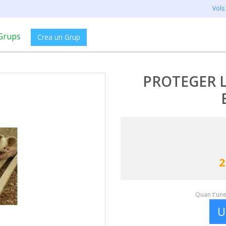
Vols
Grups
Crea un Grup
PROTEGER 
2
Quan t'unei
U