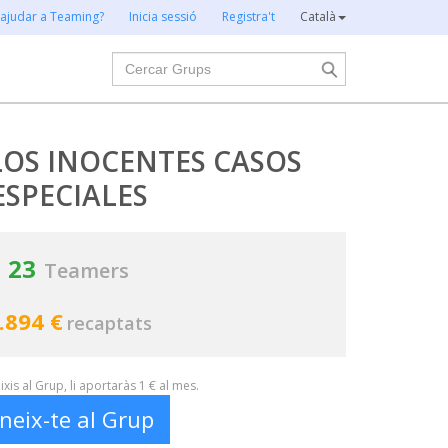
 ajudar a Teaming?
Inicia sessió
Registra't
Català
Cercar
LOS INOCENTES CASOS
ESPECIALES
23
Teamers
.894 €
recaptats
xis al Grup, li aportaràs 1 € al mes.
neix-te al Grup