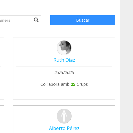
ile.searchForm.search.text???
Buscar
Ruth Díaz
23/3/2025
Col·labora amb
25
Grups
Alberto Pérez