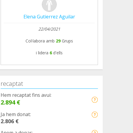
Elena Gutierrez Aguilar
22/04/2021
Col·labora amb
29
Grups
i lidera
6
d'ells
recaptat
Hem recaptat fins avui:
2.894 €
Ja hem donat:
2.806 €
Anem a donar: