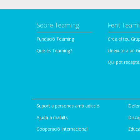
Sobre Teaming
Fent Teami
Fundació Teaming
Crea el teu Gru
Què és Teaming?
Uneix-te a un G
Qui pot recapta
Suport a persones amb adicció
Defen
Ajuda a malalts
Disca
Cooperació Internacional
Educa