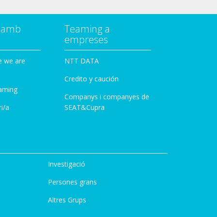
a amb
Teaming a
empreses
e we are
NTT DATA
Credito y caución
aming
Companys i companyes de
i/a
SEAT&Cupra
Investigació
Persones grans
Altres Grups