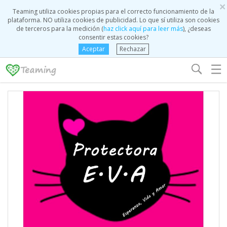
×
Teaming utiliza cookies propias para el correcto funcionamiento de la
plataforma. NO utiliza cookies de publicidad. Lo que sí utiliza son cookies
de terceros para la medición (
haz click aquí para leer más
), ¿deseas
consentir estas cookies?
Aceptar
Rechazar
☰