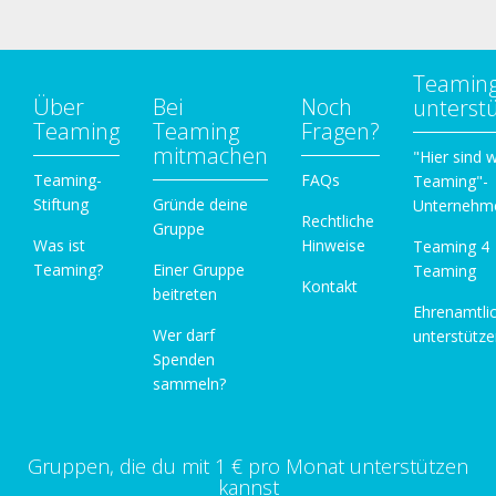
Teamin
Über
Bei
Noch
unterst
Teaming
Teaming
Fragen?
mitmachen
"Hier sind w
Teaming-
FAQs
Teaming"-
Stiftung
Gründe deine
Unternehm
Rechtliche
Gruppe
Was ist
Hinweise
Teaming 4
Teaming?
Einer Gruppe
Teaming
Kontakt
beitreten
Ehrenamtli
Wer darf
unterstütz
Spenden
sammeln?
Gruppen, die du mit 1 € pro Monat unterstützen
kannst