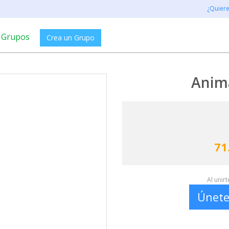
¿Quier
Grupos
Crea un Grupo
Anima
71
Al unir
Únete