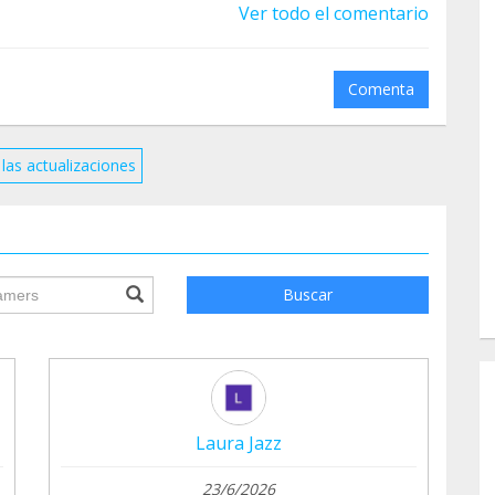
Ver todo el comentario
Comenta
las actualizaciones
ile.searchForm.search.text???
Buscar
Laura Jazz
23/6/2026