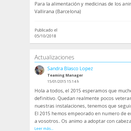
Para la alimentación y medicinas de los an
Vallirana (Barcelona)
Publicado el
05/10/2018
Actualizaciones
Sandra Blasco Lopez
Teaming Manager
15/01/2015 15:14 h
Hola a todos, el 2015 esperamos que much
definitivo. Quedan realmente pocos vetera
nuestras instalaciones, tenemos que segu
El 2015 hemos empeorado en numero de ent
a vosotros.. Os animo a adoptar con cabeza 
puede ayudar mucho... gracias !!
Leer más...