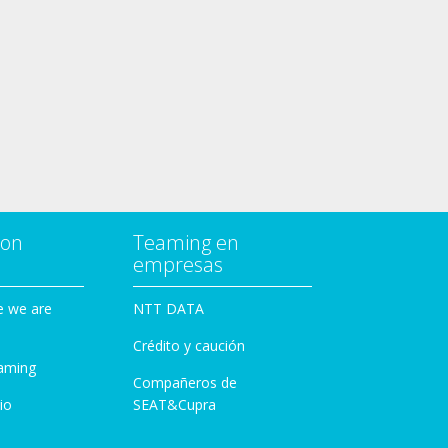
con
Teaming en
empresas
e we are
NTT DATA
Crédito y caución
aming
Compañeros de
io
SEAT&Cupra