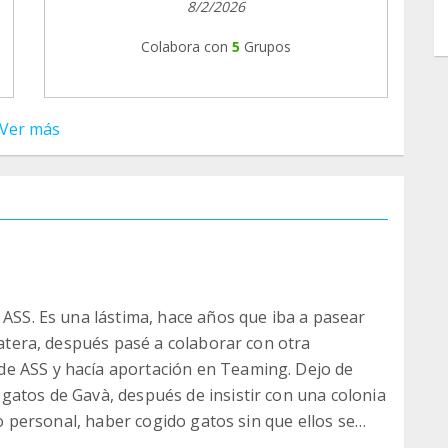
8/2/2026
Colabora con
5
Grupos
Ver más
 ASS. Es una lástima, hace años que iba a pasear
 gatera, después pasé a colaborar con otra
e ASS y hacía aportación en Teaming. Dejo de
gatos de Gavà, después de insistir con una colonia
ulo personal, haber cogido gatos sin que ellos se
ayuntamiento y yo no puedo invadir una propiedad