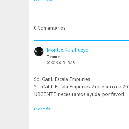
privada para intentar recoger esos gatos, 
ayuntamiento, después de avisar a ASS, no 
todo el apoyo de Gavà, pero esos animales
0 Comentarios
tienen menos espacio. Por eso, me despido
Montse Ruiz Pueyo
Teamer
02/01/2015 15:13 h
Sol Gat L'Escala Empuries
Sol Gat L'Escala Empuries 2 de enero de 20
URGENTE: necesitamos ayuda. por favor!
Buenos días y buen año nuevo a todos.
Leer más...
Soy rosa, responsable del teaming SOLGAT 