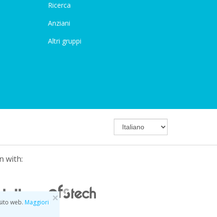
Ricerca
Anziani
Altri gruppi
n with:
×
 sito web.
Maggiori