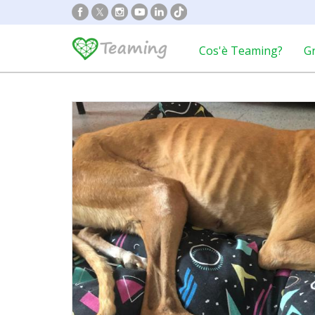
Cos'è Teaming?
G