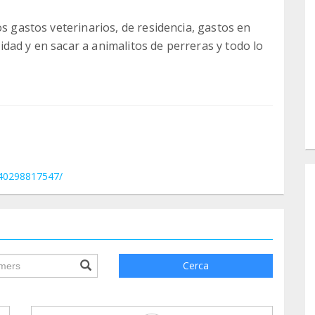
os gastos veterinarios, de residencia, gastos en
dad y en sacar a animalitos de perreras y todo lo
940298817547/
ile.searchForm.search.text???
Cerca