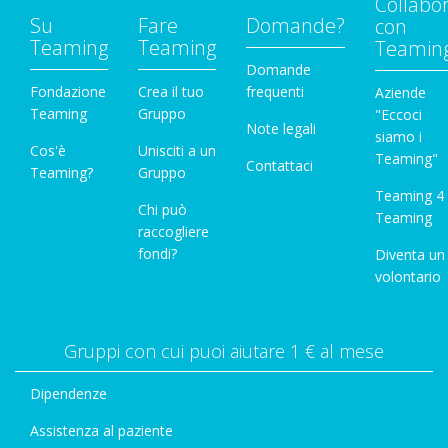
Collabo
Su
Fare
Domande?
con
Teaming
Teaming
Teamin
Domande
Fondazione
Crea il tuo
frequenti
Aziende
Teaming
Gruppo
"Eccoci
Note legali
siamo i
Cos'è
Unisciti a un
Teaming"
Contattaci
Teaming?
Gruppo
Teaming 4
Chi può
Teaming
raccogliere
fondi?
Diventa un
volontario
Gruppi con cui puoi aiutare 1 € al mese
Dipendenze
Assistenza al paziente