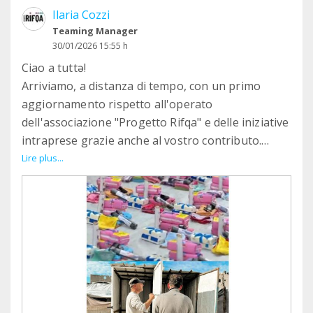
Ilaria Cozzi
Teaming Manager
30/01/2026 15:55 h
Ciao a tuttə!
Arriviamo, a distanza di tempo, con un primo
aggiornamento rispetto all'operato
dell'associazione "Progetto Rifqa" e delle iniziative
intraprese grazie anche al vostro contributo.
Lire plus...
Si stima che a Gaza, 700 mila donne, ragazze e
persone mestruano in condizioni estreme.
Mancano assorbenti, acqua pulita e bagni sicuri.
In virtù di questo e grazie ad una consultazione
con Martina Marchiò, infermiera di Medici Senza
Frontiere che ha operato a Gaza per mesi,
abbiamo definito il contenuto di alcune
distribuzioni mirate e volte a soddisfare tali