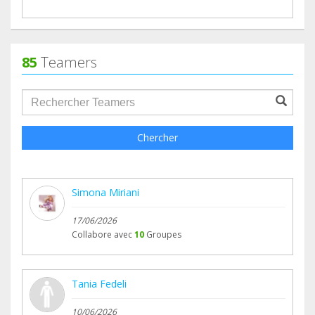
Grazie dal profondo del cuore a tuttə voi che state
rendendo possibile tutto questo.
Al prossimo aggiornamento
85
Teamers
Con affetto,
groupProfile.searchForm.search.text???
il team di "Progetto Rifqa"
Chercher
Simona Miriani
17/06/2026
Collabore avec
10
Groupes
Tania Fedeli
10/06/2026