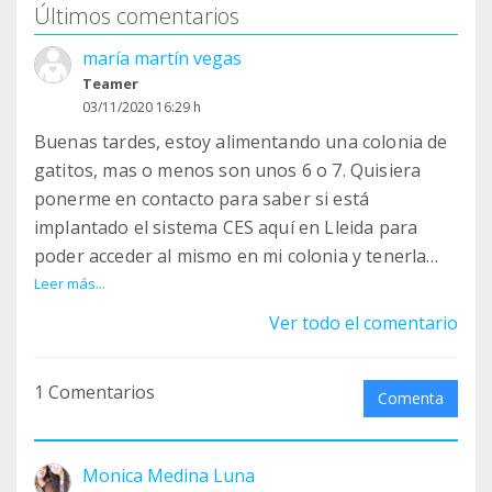
Últimos comentarios
maría martín vegas
Teamer
03/11/2020 16:29 h
Buenas tardes, estoy alimentando una colonia de
gatitos, mas o menos son unos 6 o 7. Quisiera
ponerme en contacto para saber si está
implantado el sistema CES aquí en Lleida para
poder acceder al mismo en mi colonia y tenerla
controlada y en condiciones, asimismo
Leer más...
intercambiar experiencias. Gracias adelantadas
Ver todo el comentario
1 Comentarios
Comenta
Monica Medina Luna