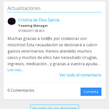
Actualizaciones
Cristina de Dios García
Teaming Manager
01/06/2017 08:46 h
Muchas gracias a tod@s por colaborar con
nosotros! Esta recaudación se destinará a cubrir
gastos veterinarios. Hemos atendido muchos
casos y muchos de ellos han necesitado cirugías,
ingresos, medicación... y gracias a vuestra ayuda
vamos a poder pagar parte de lo que se debe al
Leer más...
Ver todo el comentario
veterinario. De nuevo, muchas gracias a tod@s!
0 Comentarios
Comenta
Ver todas las actualizaciones