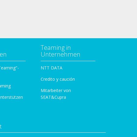
Teaming in
zen
Unternehmen
 Teaming"-
NTT DATA
Credito y caución
aming
Mitarbeiter von
unterstützen
SEAT&Cupra
t