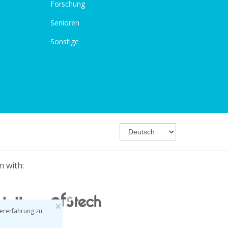
Forschung
Senioren
Sonstige
n with:
×
ererfahrung zu