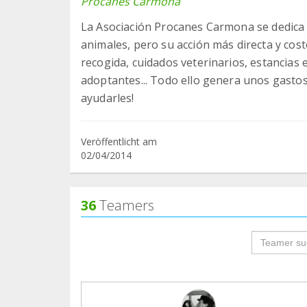
Procanes Carmona
La Asociación Procanes Carmona se dedica a
animales, pero su acción más directa y cos
recogida, cuidados veterinarios, estancias
adoptantes... Todo ello genera unos gasto
ayudarles!
Veröffentlicht am
02/04/2014
36
Teamers
groupProf