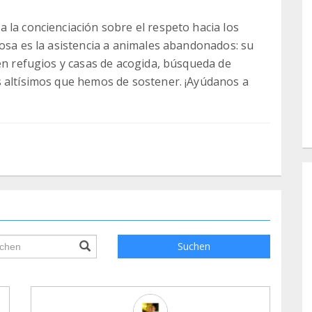
 la concienciación sobre el respeto hacia los
tosa es la asistencia a animales abandonados: su
 en refugios y casas de acogida, búsqueda de
s altísimos que hemos de sostener. ¡Ayúdanos a
ile.searchForm.search.text???
Suchen